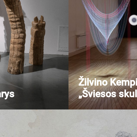
Žilvino Kemp
rys
„Šviesos sku