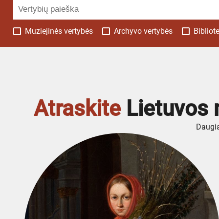
Muziejinės vertybės
Archyvo vertybės
Bibliot
Atraskite
Lietuvos 
Daugia