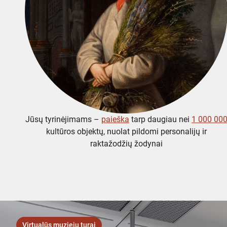
Jūsų tyrinėjimams –
paieška
tarp daugiau nei
1 000 00
kultūros objektų, nuolat pildomi personalijų ir
raktažodžių žodynai
Virtualūs muziejų turai