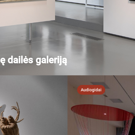
ę dailės galeriją
Audiogidai