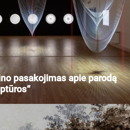
ino pasakojimas apie parodą
lptūros“