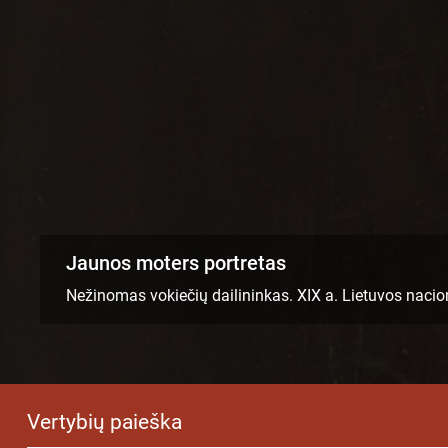
Paroda „Širdimi ir akimis. Vincentas Slend
Vilniaus paveikslų galerija
Vertybių paieška