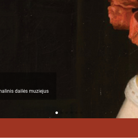
zinskis (1838–1909)“