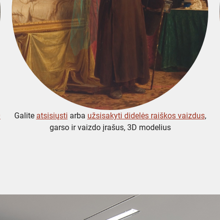
0
Galite
atsisiųsti
arba
užsisakyti didelės raiškos vaizdus
,
garso ir vaizdo įrašus, 3D modelius