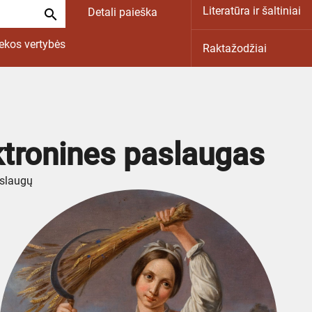
Literatūra ir šaltiniai
Detali paieška
search
ekos vertybės
Raktažodžiai
ktronines paslaugas
aslaugų