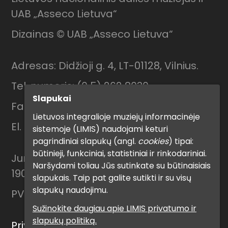
UAB „Asseco Lietuva“
Dizainas © UAB „Asseco Lietuva“
Adresas: Didžioji g. 4, LT-01128, Vilnius.
Tel. numeris: (0 5) 262 8030
Slapukai
Faks. numeris: (0 5) 212 6006
Lietuvos integralioje muziejų informacinėje
El. paštas: muziejus@lndm.lt
sistemoje (LIMIS) naudojami keturi
pagrindiniai slapukų (angl.
cookies
) tipai:
būtinieji, funkciniai, statistiniai ir rinkodariniai.
Juridinių asmenų registro kodas:
Naršydami toliau Jūs sutinkate su būtinaisiais
190756087
slapukais. Taip pat galite sutikti ir su visų
slapukų naudojimu.
PVM mokėtojo kodas: LT 907560811
Sužinokite daugiau apie LIMIS privatumo ir
slapukų politiką.
Privatumo politika ir naudojimo sąlygos