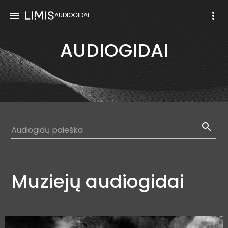
menu
more_vert
AUDIOGIDAI
AUDIOGIDAI
search
Muziejų audiogidai