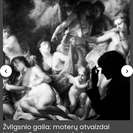
navigate_before
navigate_next
Žvilgsnio galia: moterų atvaizdai