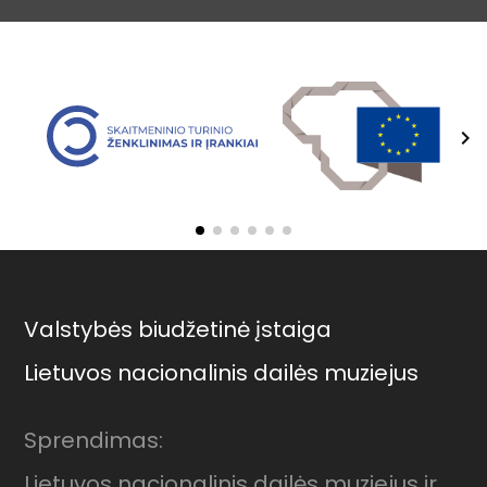
keyboard_arrow_right
Valstybės biudžetinė įstaiga
Lietuvos nacionalinis dailės muziejus
Sprendimas:
Lietuvos nacionalinis dailės muziejus ir