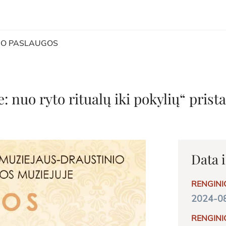
MO PASLAUGOS
 nuo ryto ritualų iki pokylių“ pris
Data i
RENGINI
2024-08
RENGINI