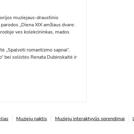
orijos muziejaus-draustinio
ks parodos „Diena XIX amžiaus dvare:
parodoje ves kolekcininkas, mados
tė „Spalvoti romantizmo sapnai“.
o“ bei solistės Renata Dubinskaitė ir
lias
Muziejų naktis
Muziejų interaktyvūs sprendimai