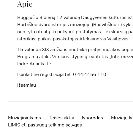
Apie
Rugpjūčio 3 dieną 12 valandą Daugyvenės kultūros ist
Burbiškio dvaro istorijos muziejuje (Radviliškio r.) vy
nuo ryto ritualų iki pokylių“ pristatymas – ekskursiją 
istorikas, puikus pasakotojas Aleksandras Vasiljevas.
15 valandą XIX amžiaus nuotaiką pratęs muzikos popie
Programą atliks Vilniaus styginių kvintetas „Intermezz
Indrė Anankaitė.
Išankstinė registracija tel. 0 4422 56 110.
Išsamiau
Muziejininkams
Teisės aktai
Nuorodos
Muziejų ke
LIMIS el. paslaugų teikimo sąlygos