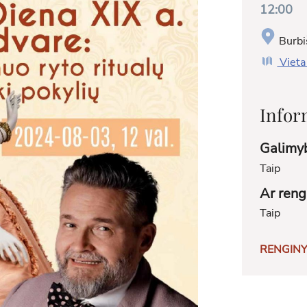
12:00
Burbiš
Vieta
Infor
Galimyb
Taip
Ar reng
Taip
RENGINY