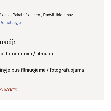
kio k., Pakalniškių sen., Radviliškio r. sav.
 žemėlapyje
macija
ė fotografuoti / filmuoti
inyje bus filmuojama / fotografuojama
S ĮVYKĘS