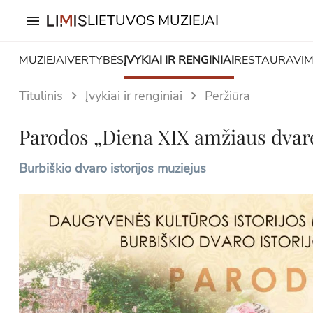
LIETUVOS MUZIEJAI
menu
MUZIEJAI
VERTYBĖS
ĮVYKIAI IR RENGINIAI
RESTAURAVI
Titulinis
Įvykiai ir renginiai
Peržiūra
Parodos „Diena XIX amžiaus dvare:
Burbiškio dvaro istorijos muziejus