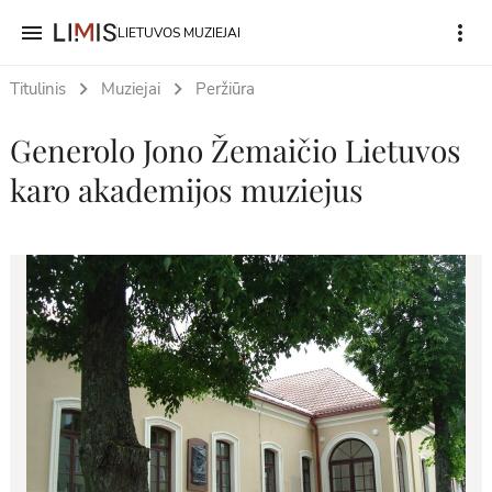
menu
more_vert
LIETUVOS MUZIEJAI
Titulinis
Muziejai
Peržiūra
Generolo Jono Žemaičio Lietuvos
karo akademijos muziejus