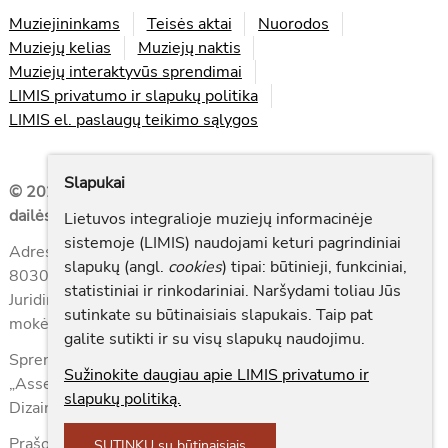
Muziejininkams
Teisės aktai
Nuorodos
Muziejų kelias
Muziejų naktis
Muziejų interaktyvūs sprendimai
LIMIS privatumo ir slapukų politika
LIMIS el. paslaugų teikimo sąlygos
Slapukai
© 2026 Valstybės biudžetinė įstaiga Lietuvos nacionalinis
dailės muziejus
Lietuvos integralioje muziejų informacinėje
sistemoje (LIMIS) naudojami keturi pagrindiniai
Adresas: Didžioji g. 4, LT-01128, Vilnius. Tel. (0 5) 262
slapukų (angl.
cookies
) tipai: būtinieji, funkciniai,
8030, faks. (0 5) 212 6006. El. p.
muziejus@lndm.lt
statistiniai ir rinkodariniai. Naršydami toliau Jūs
Juridinių asmenų registro kodas 190756087, PVM
sutinkate su būtinaisiais slapukais. Taip pat
mokėtojo kodas LT 907560811
galite sutikti ir su visų slapukų naudojimu.
Sprendimas: Lietuvos nacionalinio dailės muziejaus ir UAB
Sužinokite daugiau apie LIMIS privatumo ir
„Asseco Lietuva“
slapukų politiką.
Dizainas © UAB „Asseco Lietuva“
Prašome pranešti apie pastebėtus netikslumus tel. (0 5)
SUTINKU su būtinaisiais