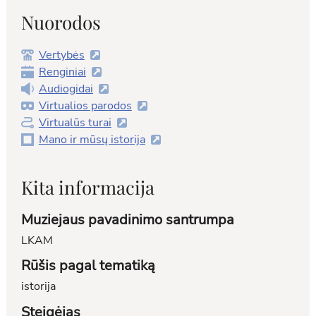
Nuorodos
Vertybės
Renginiai
Audiogidai
Virtualios parodos
Virtualūs turai
Mano ir mūsų istorija
Kita informacija
Muziejaus pavadinimo santrumpa
LKAM
Rūšis pagal tematiką
istorija
Steigėjas