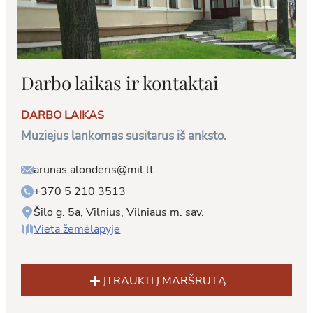
Darbo laikas ir kontaktai
DARBO LAIKAS
Muziejus lankomas susitarus iš anksto.
arunas.alonderis@mil.lt
+370 5 210 3513
Šilo g. 5a, Vilnius, Vilniaus m. sav.
Vieta žemėlapyje
add
ĮTRAUKTI Į MARŠRUTĄ