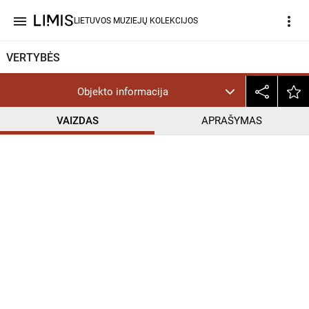
menu
more_vert
LIETUVOS MUZIEJŲ KOLEKCIJOS
VERTYBĖS
Objekto informacija
VAIZDAS
APRAŠYMAS