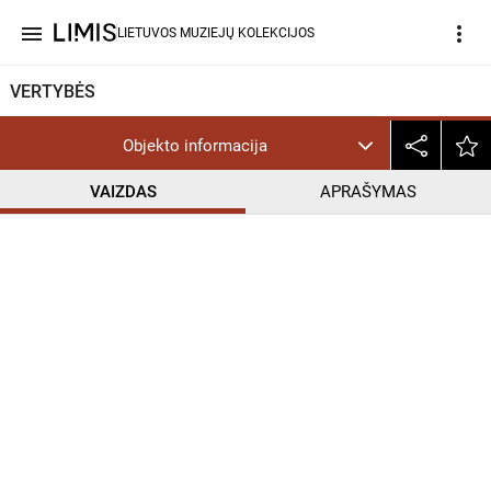
menu
more_vert
LIETUVOS MUZIEJŲ KOLEKCIJOS
VERTYBĖS
Objekto informacija
VAIZDAS
APRAŠYMAS