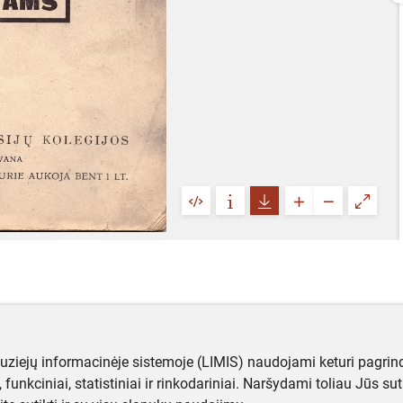
muziejų informacinėje sistemoje (LIMIS) naudojami keturi pagrind
ji, funkciniai, statistiniai ir rinkodariniai. Naršydami toliau Jūs s