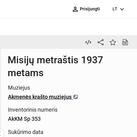
person_outline
expand_more
Prisijungti
LT
Misijų metraštis 1937
metams
Muziejus
Akmenės krašto muziejus
Inventorinis numeris
AkKM Sp 353
Sukūrimo data