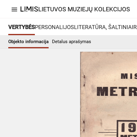
LIETUVOS MUZIEJŲ KOLEKCIJOS
menu
VERTYBĖS
PERSONALIJOS
LITERATŪRA, ŠALTINIAI
R
Objekto informacija
Detalus aprašymas