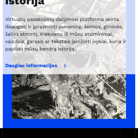
istorija
Virtualių pasakojimų dalijimosi platforma skirta
išsaugoti ir įprasminti asmeninę, šeimos, giminės,
šalies atmintį. Kiekvieno iš mūsų atsiminimai,
vaizdais, garsais ar tekstais įamžinti įvykiai, kuria ir
papildo mūsų bendrą istoriją.
keyboard_arrow_right
Daugiau informacijos