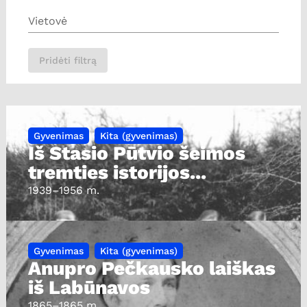
Vietovė
Pridėti filtrą
Gyvenimas
Kita (gyvenimas)
Iš Stasio Pūtvio šeimos
tremties istorijos...
1939
–1956 m.
Gyvenimas
Kita (gyvenimas)
Anupro Pečkausko laiškas
iš Labūnavos
1865
–1865 m.