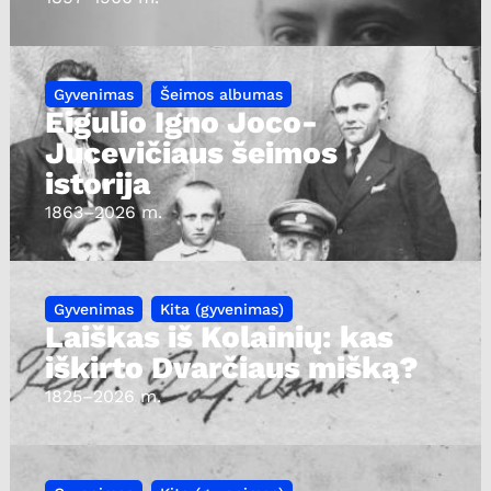
Gyvenimas
Šeimos albumas
Eigulio Igno Joco-
Jucevičiaus šeimos
istorija
1863
–2026 m.
Gyvenimas
Kita (gyvenimas)
Laiškas iš Kolainių: kas
iškirto Dvarčiaus mišką?
1825
–2026 m.