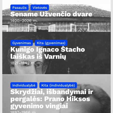
Pasaulis
Vietovės
Sename Užvenčio dvare
1400
–2026 m.
Gyvenimas
Kita (gyvenimas)
Kunigo Ignaco Štacho
laiškas iš Varnių
1821
–1842 m.
Individualybė
Kita (individualybė)
Skrydžiai, išbandymai ir
pergalės: Prano Hiksos
gyvenimo vingiai
1897
–1966 m.