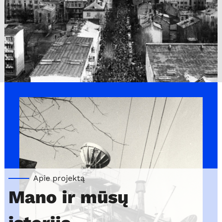
keyboard_arrow_right
keyboard_arrow_right
1
2
3
Apie projektą
Mano ir mūsų