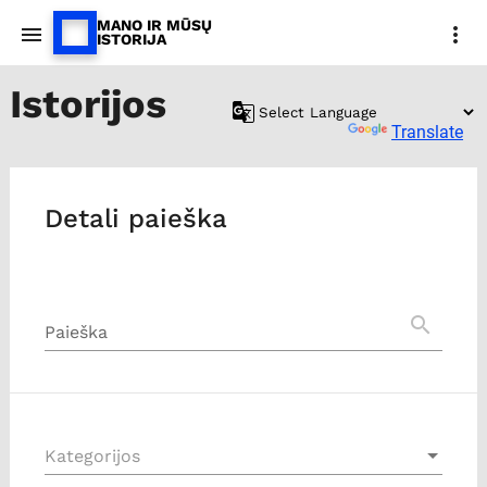
MANO IR MŪSŲ
menu
more_vert
ISTORIJA
Istorijos
Powered by
Translate
Detali paieška
search
Paieška
Kategorijos