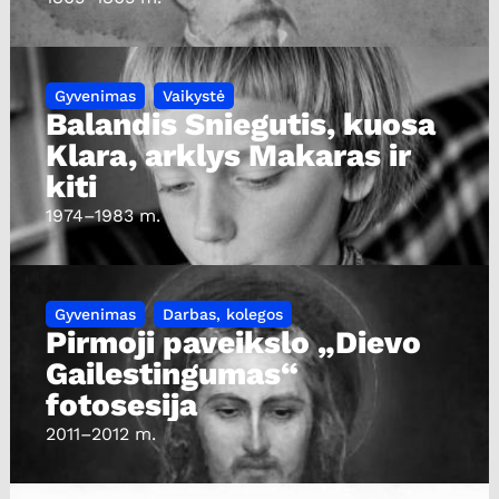
Gyvenimas
Vaikystė
Balandis Sniegutis, kuosa
Klara, arklys Makaras ir
kiti
1974
–1983 m.
Gyvenimas
Darbas, kolegos
Pirmoji paveikslo „Dievo
Gailestingumas“
fotosesija
2011
–2012 m.