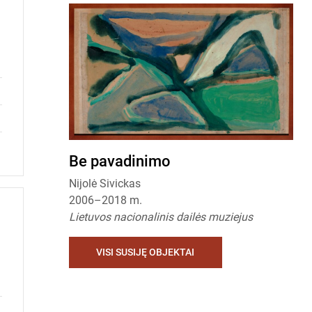
keyboard_arrow_left
keyboard_arrow_right
Be pavadinimo
B
Nijolė Sivickas
Nij
2006–2018 m.
19
Lietuvos nacionalinis dailės muziejus
Lie
VISI SUSIJĘ OBJEKTAI