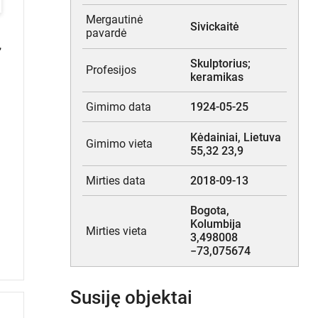
Mergautinė
Sivickaitė
pavardė
,
Skulptorius
;
Profesijos
keramikas
Gimimo data
1924-05-25
Kėdainiai, Lietuva
Gimimo vieta
55,32 23,9
Mirties data
2018-09-13
Bogota,
Kolumbija
Mirties vieta
3,498008
−73,075674
Susiję objektai