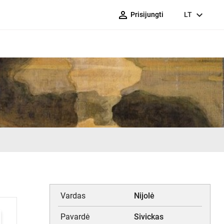
person_outline
expand_more
Prisijungti
LT
Vardas
Nijolė
Pavardė
Sivickas