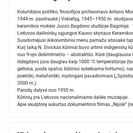
Kolumbijos politiko, filosofijos profesoriaus Antano M
1944 m. pasitraukė į Vokietiją, 1945–1950 m. studijav
keramikos mokėsi Juozo Bagdono studijoje Bagotoje.
Lietuvos dailininkų sąjungos Kauno skyriaus Keramiko
Susidomėjusi ikikolumbiniu menu pamažu atsisakė tapybo
Kurį laiką N. Sivickas kūriniai buvo artimi indigenistų kū
nuo 9-ojo dešimtmečio – abstraktūs. Kūrė (daugiausia iš 
išdegdavo juos daugiau kaip 1000 °C temperatūroje (ta
geltona, juoda spalva; kūriniui suteikiama tvirtumo), 
poetiški, metaforiški, mįslingais pavadinimais („Spūsti
2000 m.).
Parodų dalyvė nuo 1955 m.
Kūrinių yra Lietuvos nacionaliniame dailės muziejuje.
Apie skulptorę sukurtas dokumentinis filmas „Nijolė“ (r