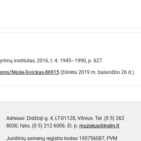
 tyrimų institutas, 2016, t. 4: 1945–1990, p. 627.
psnis/Nijole-Sivickas-86915
(žiūrėta 2019 m. balandžio 26 d.).
Adresas: Didžioji g. 4, LT-01128, Vilnius. Tel. (0 5) 262
8030, faks. (0 5) 212 6006. El. p.
muziejus@lndm.lt
Juridinių asmenų registro kodas 190756087, PVM