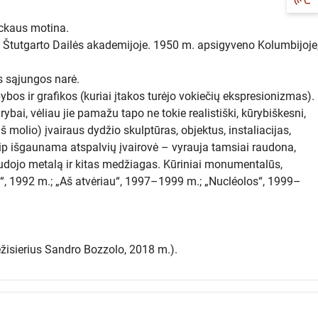
ockaus motina.
o Štutgarto Dailės akademijoje. 1950 m. apsigyveno Kolumbijoje
s sąjungos narė.
s ir grafikos (kuriai įtakos turėjo vokiečių ekspresionizmas).
rybai, vėliau jie pamažu tapo ne tokie realistiški, kūrybiškesni,
molio) įvairaus dydžio skulptūras, objektus, instaliacijas,
ip išgaunama atspalvių įvairovė – vyrauja tamsiai raudona,
naudojo metalą ir kitas medžiagas. Kūriniai monumentalūs,
s“, 1992 m.; „Aš atvėriau“, 1997–1999 m.; „Nucléolos“, 1999–
ežisierius Sandro Bozzolo, 2018 m.).