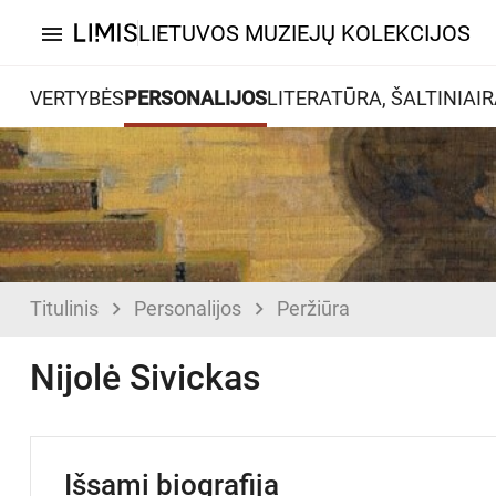
LIETUVOS MUZIEJŲ KOLEKCIJOS
menu
VERTYBĖS
PERSONALIJOS
LITERATŪRA, ŠALTINIAI
R
Titulinis
Personalijos
Peržiūra
Nijolė Sivickas
Išsami biografija