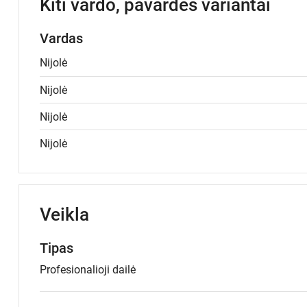
Kiti vardo, pavardės variantai
Vardas
Nijolė
Nijolė
Nijolė
Nijolė
Veikla
Tipas
Profesionalioji dailė