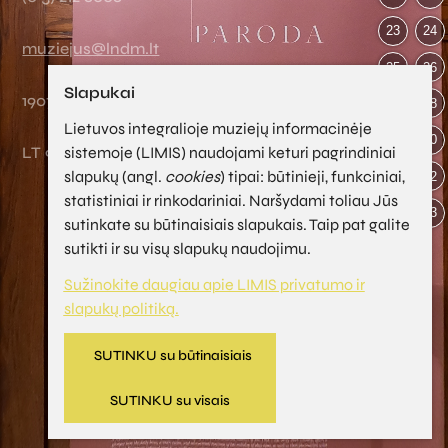
El. paštas:
23
24
north
muziejus@lndm.lt
25
26
Juridinių asmenų registro kodas:
Slapukai
190756087
27
28
PVM mokėtojo kodas:
Lietuvos integralioje muziejų informacinėje
29
30
sistemoje (LIMIS) naudojami keturi pagrindiniai
LT 907560811
slapukų (angl.
cookies
) tipai: būtinieji, funkciniai,
31
32
statistiniai ir rinkodariniai. Naršydami toliau Jūs
33
sutinkate su būtinaisiais slapukais. Taip pat galite
Sprendimas:
sutikti ir su visų slapukų naudojimu.
Lietuvos nacionalinio dailės muziejaus ir UAB
Sužinokite daugiau apie LIMIS privatumo ir
„Asseco Lietuva“
slapukų politiką.
Dizainas © UAB „Asseco Lietuva“
SUTINKU su būtinaisiais
Privatumo politika ir naudojimo sąlygos
SUTINKU su visais