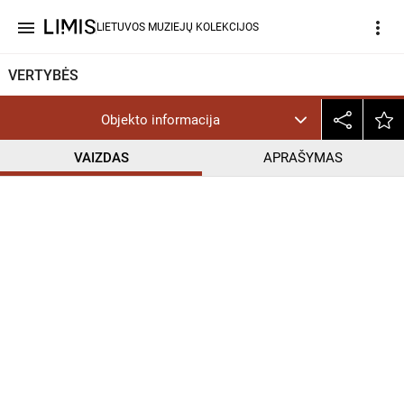
menu
more_vert
LIETUVOS MUZIEJŲ KOLEKCIJOS
VERTYBĖS
Objekto informacija
VAIZDAS
APRAŠYMAS