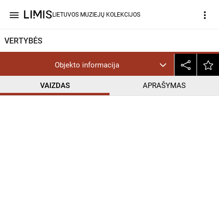
menu
more_vert
LIETUVOS MUZIEJŲ KOLEKCIJOS
VERTYBĖS
Objekto informacija
VAIZDAS
APRAŠYMAS