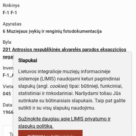
Rinkinys
F-1 F-1
Apyrašas
6 Muziejaus įvykių ir renginių fotodokumentacija
Byla
201 Antrosios respublikinės akvarelės parodos ekspozicijos
negatyvai, 1966 m.
Slapukai
Inventorinis numeris
Lietuvos integralioje muziejų informacinėje
F-1_Ap-6_b-201_045
sistemoje (LIMIS) naudojami keturi pagrindiniai
slapukų (angl.
cookies
) tipai: būtinieji, funkciniai,
Vieta byloje
statistiniai ir rinkodariniai. Naršydami toliau Jūs
045
sutinkate su būtinaisiais slapukais. Taip pat galite
Data
sutikti ir su visų slapukų naudojimu.
1966 m.
Sužinokite daugiau apie LIMIS privatumo ir
slapukų politiką.
Turite daugiau informacijos apie objektą?