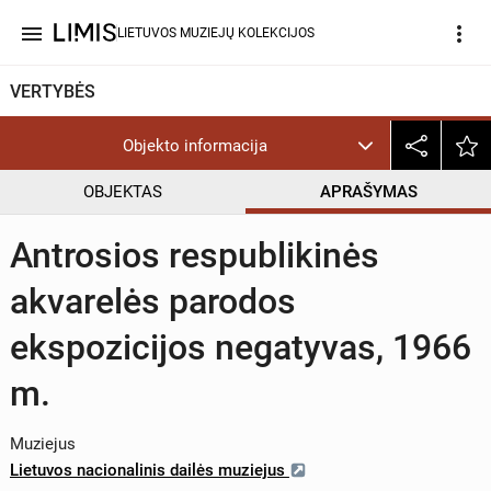
menu
more_vert
LIETUVOS MUZIEJŲ KOLEKCIJOS
VERTYBĖS
Objekto informacija
OBJEKTAS
APRAŠYMAS
Antrosios respublikinės
akvarelės parodos
ekspozicijos negatyvas, 1966
m.
Muziejus
Lietuvos nacionalinis dailės muziejus