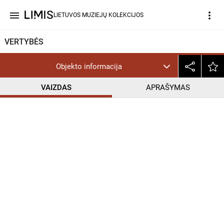
menu
more_vert
LIETUVOS MUZIEJŲ KOLEKCIJOS
VERTYBĖS
Objekto informacija
VAIZDAS
APRAŠYMAS