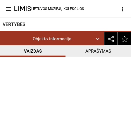
menu
more_vert
LIETUVOS MUZIEJŲ KOLEKCIJOS
VERTYBĖS
Objekto informacija
VAIZDAS
APRAŠYMAS