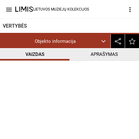
menu
more_vert
LIETUVOS MUZIEJŲ KOLEKCIJOS
VERTYBĖS
Objekto informacija
VAIZDAS
APRAŠYMAS