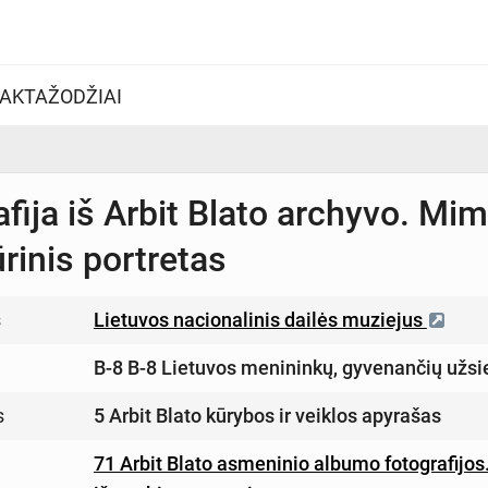
AKTAŽODŽIAI
afija iš Arbit Blato archyvo. M
rinis portretas
s
Lietuvos nacionalinis dailės muziejus
B-8 B-8 Lietuvos menininkų, gyvenančių užsi
s
5 Arbit Blato kūrybos ir veiklos apyrašas
71 Arbit Blato asmeninio albumo fotografijos. 