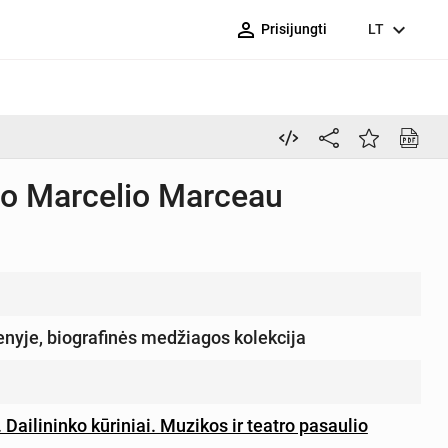
person_outline
expand_more
Prisijungti
LT
imo Marcelio Marceau
enyje, biografinės medžiagos kolekcija
Dailininko kūriniai. Muzikos ir teatro pasaulio