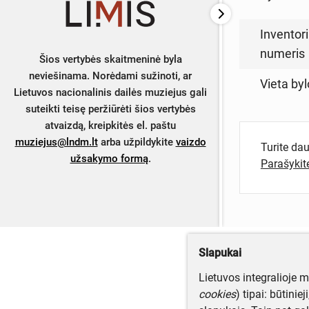
Inventori
numeris
Šios vertybės skaitmeninė byla
neviešinama. Norėdami sužinoti, ar
Vieta byl
Lietuvos nacionalinis dailės muziejus gali
suteikti teisę peržiūrėti šios vertybės
atvaizdą, kreipkitės el. paštu
muziejus@lndm.lt
arba užpildykite
vaizdo
Turite da
užsakymo formą
.
Parašyki
Slapukai
Lietuvos integralioje 
cookies
) tipai: būtinie