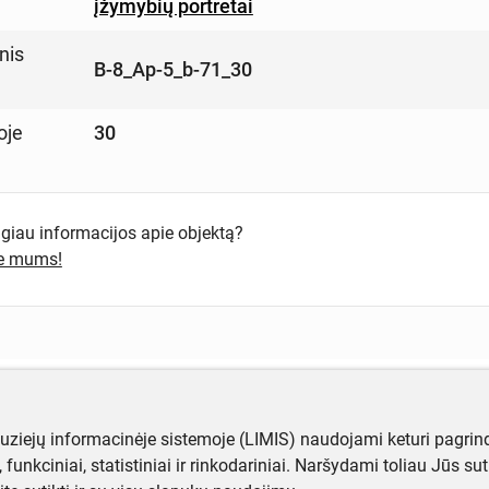
įžymybių portretai
nis
B-8_Ap-5_b-71_30
oje
30
ugiau informacijos apie objektą?
te mums!
muziejų informacinėje sistemoje (LIMIS) naudojami keturi pagrind
ji, funkciniai, statistiniai ir rinkodariniai. Naršydami toliau Jūs s