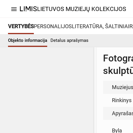
LIETUVOS MUZIEJŲ KOLEKCIJOS
menu
VERTYBĖS
PERSONALIJOS
LITERATŪRA, ŠALTINIAI
R
Objekto informacija
Detalus aprašymas
Fotogr
skulptū
Muzieju
Rinkinys
Apyraša
Byla