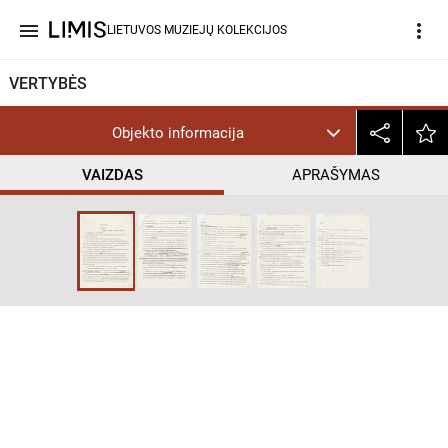
menu
more_vert
LIETUVOS MUZIEJŲ KOLEKCIJOS
VERTYBĖS
Objekto informacija
VAIZDAS
APRAŠYMAS
help_outline
InC