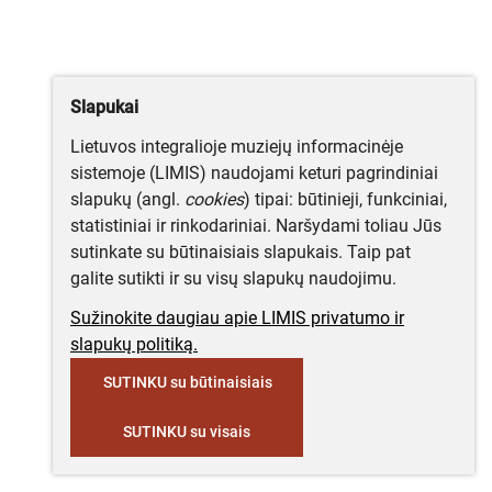
Slapukai
Lietuvos integralioje muziejų informacinėje
sistemoje (LIMIS) naudojami keturi pagrindiniai
slapukų (angl.
cookies
) tipai: būtinieji, funkciniai,
statistiniai ir rinkodariniai. Naršydami toliau Jūs
sutinkate su būtinaisiais slapukais. Taip pat
galite sutikti ir su visų slapukų naudojimu.
Sužinokite daugiau apie LIMIS privatumo ir
slapukų politiką.
SUTINKU su būtinaisiais
SUTINKU su visais