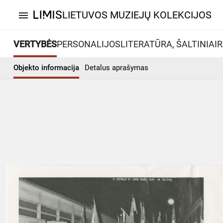
LIETUVOS MUZIEJŲ KOLEKCIJOS
menu
VERTYBĖS
PERSONALIJOS
LITERATŪRA, ŠALTINIAI
R
Objekto informacija
Detalus aprašymas