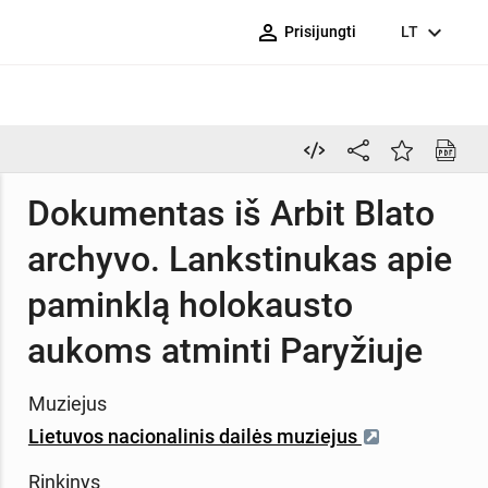
person_outline
expand_more
Prisijungti
LT
Dokumentas iš Arbit Blato
archyvo. Lankstinukas apie
paminklą holokausto
aukoms atminti Paryžiuje
Muziejus
Lietuvos nacionalinis dailės muziejus
Rinkinys