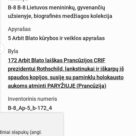
B-8 B-8 Lietuvos menininkų, gyvenančių
užsienyje, biografinės medžiagos kolekcija
Apyrašas
5 Arbit Blato kūrybos ir veiklos apyrašas
Byla
172 Arbit Blato laiškas Prancūzijos CRIF
prezidentui Rothschild, lankstinukai ir iškarpų iš
spaudos kopijos, susiję su paminklu holokausto
aukoms atminti PARYŽIUJE (Prancūzija)
Inventorinis numeris
B-8_Ap-5_b-172_4
Vieta byloje
4
iniai slapukų (angl.