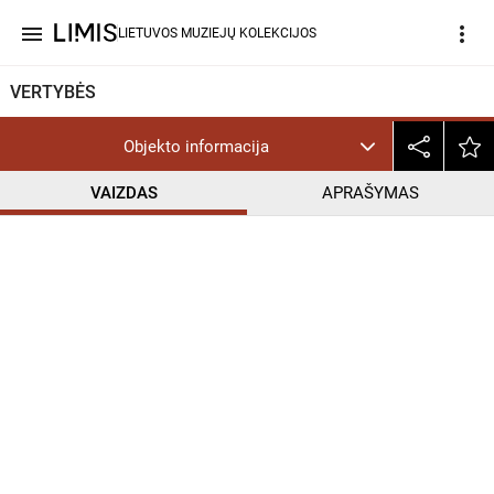
menu
more_vert
LIETUVOS MUZIEJŲ KOLEKCIJOS
VERTYBĖS
Objekto informacija
VAIZDAS
APRAŠYMAS
help_outline
PD