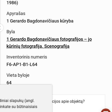
1986)
Apyrašas
1 Gerardo Bagdonavičiaus kūryba
Byla
1 Gerardo Bagdonavičiaus fotografijos – jo
kūrinių fotografija. Scenografija
Inventorinis numeris
F6-AP1-B1-L64
Vieta byloje
64
iniai slapukų (angl.
Turite daugiau informacijos apie objektą?
utinkate su būtinaisiais
Parašykite mums!