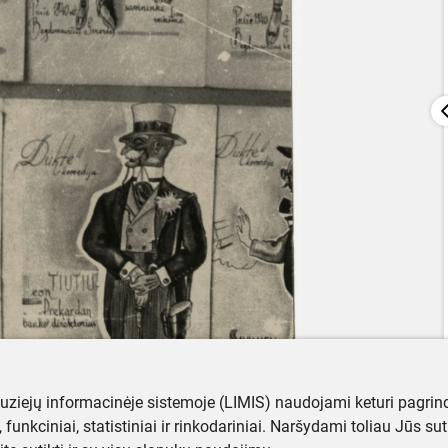
muziejų informacinėje sistemoje (LIMIS) naudojami keturi pagrind
ji, funkciniai, statistiniai ir rinkodariniai. Naršydami toliau Jūs s