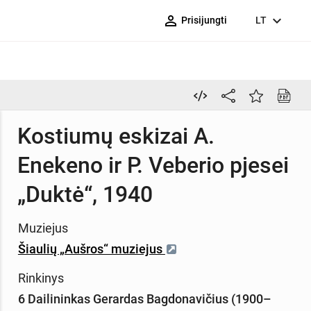
person_outline
expand_more
Prisijungti
LT
Kostiumų eskizai A.
Enekeno ir P. Veberio pjesei
„Duktė“, 1940
Muziejus
Šiaulių „Aušros“ muziejus
Rinkinys
6 Dailininkas Gerardas Bagdonavičius (1900–