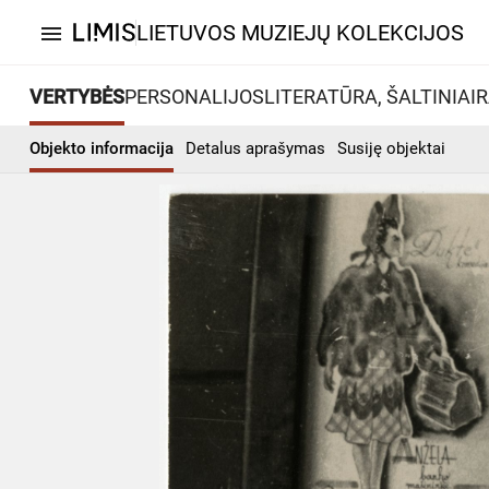
LIETUVOS MUZIEJŲ KOLEKCIJOS
menu
VERTYBĖS
PERSONALIJOS
LITERATŪRA, ŠALTINIAI
R
Objekto informacija
Detalus aprašymas
Susiję objektai