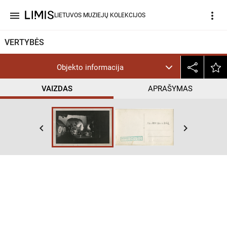
menu
more_vert
LIETUVOS MUZIEJŲ KOLEKCIJOS
VERTYBĖS
Objekto informacija
VAIZDAS
APRAŠYMAS
keyboard_arrow_left
keyboard_arrow_right