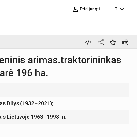
person_outline
expand_more
Prisijungti
LT
eninis arimas.traktorininkas
arė 196 ha.
as Dilys (1932–2021);
ūkis Lietuvoje 1963–1998 m.