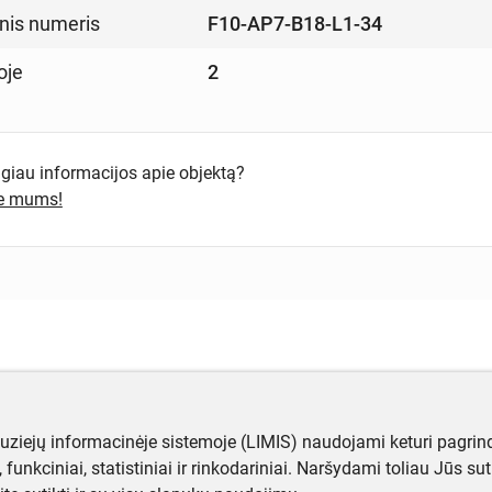
inis numeris
F10-AP7-B18-L1-34
oje
2
ugiau informacijos apie objektą?
te mums!
muziejų informacinėje sistemoje (LIMIS) naudojami keturi pagrind
ji, funkciniai, statistiniai ir rinkodariniai. Naršydami toliau Jūs s