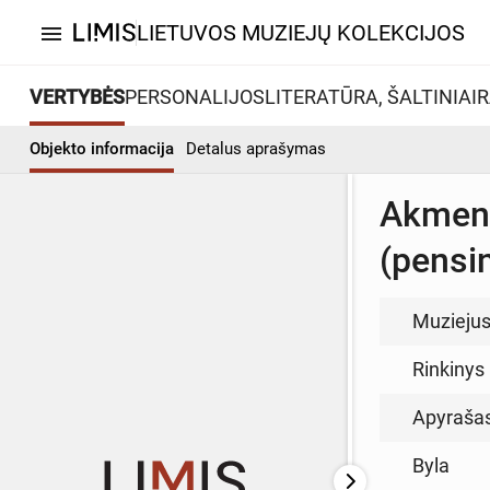
LIETUVOS MUZIEJŲ KOLEKCIJOS
menu
VERTYBĖS
PERSONALIJOS
LITERATŪRA, ŠALTINIAI
R
Objekto informacija
Detalus aprašymas
Akmenės
(pensi
Muzieju
Rinkinys
Apyraša
Byla