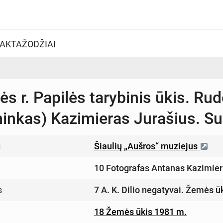
AKTAŽODŽIAI
 r. Papilės tarybinis ūkis. Rud
ninkas) Kazimieras Jurašius. Su
s
Šiaulių „Aušros“ muziejus
10 Fotografas Antanas Kazimier
s
7 A. K. Dilio negatyvai. Žemės 
18 Žemės ūkis 1981 m.