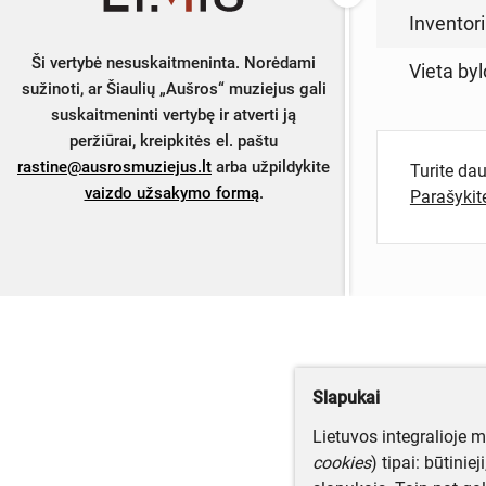
Inventor
Ši vertybė nesuskaitmeninta. Norėdami
Vieta byl
sužinoti, ar Šiaulių „Aušros“ muziejus gali
suskaitmeninti vertybę ir atverti ją
peržiūrai, kreipkitės el. paštu
rastine@ausrosmuziejus.lt
arba užpildykite
Turite da
vaizdo užsakymo formą
.
Parašyki
Slapukai
Lietuvos integralioje 
cookies
) tipai: būtinie