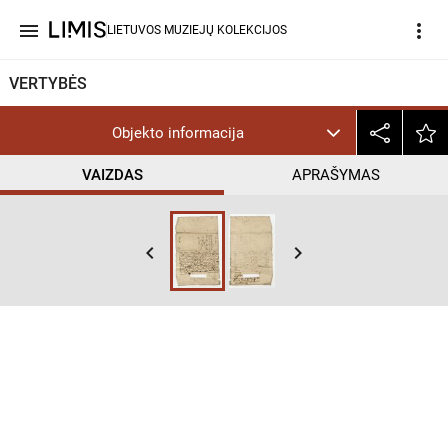
menu
more_vert
LIETUVOS MUZIEJŲ KOLEKCIJOS
VERTYBĖS
Objekto informacija
VAIZDAS
APRAŠYMAS
keyboard_arrow_left
keyboard_arrow_right