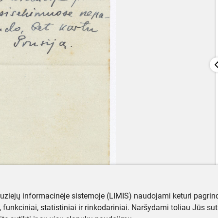
muziejų informacinėje sistemoje (LIMIS) naudojami keturi pagrind
ji, funkciniai, statistiniai ir rinkodariniai. Naršydami toliau Jūs s