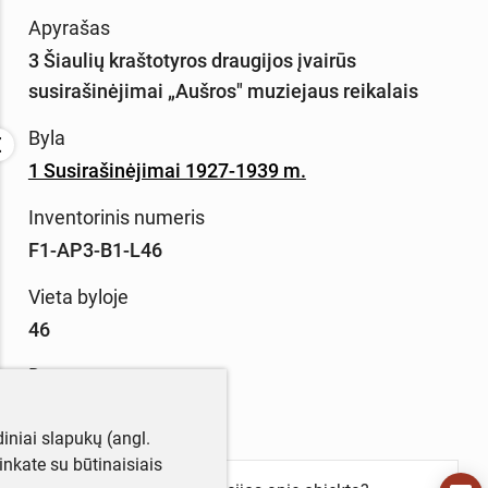
Apyrašas
3 Šiaulių kraštotyros draugijos įvairūs
susirašinėjimai „Aušros" muziejaus reikalais
Byla
1 Susirašinėjimai 1927-1939 m.
Inventorinis numeris
F1-AP3-B1-L46
Vieta byloje
46
Data
Nežinoma data
iniai slapukų (angl.
utinkate su būtinaisiais