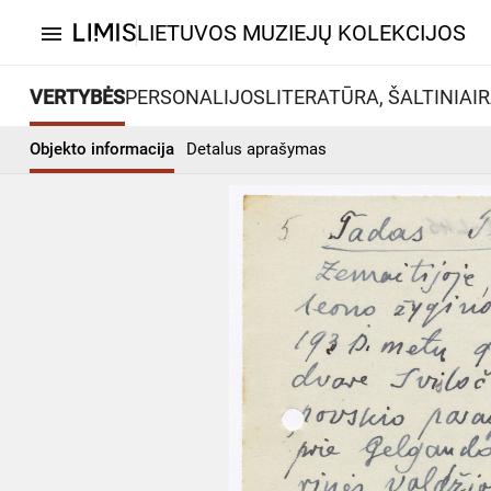
LIETUVOS MUZIEJŲ KOLEKCIJOS
menu
VERTYBĖS
PERSONALIJOS
LITERATŪRA, ŠALTINIAI
R
Objekto informacija
Detalus aprašymas