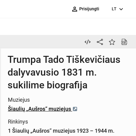
person_outline
expand_more
Prisijungti
LT
Trumpa Tado Tiškevičiaus
dalyvavusio 1831 m.
sukilime biografija
Muziejus
Šiaulių „Aušros“ muziejus
Rinkinys
1 Šiaulių „Aušros“ muziejus 1923 – 1944 m.