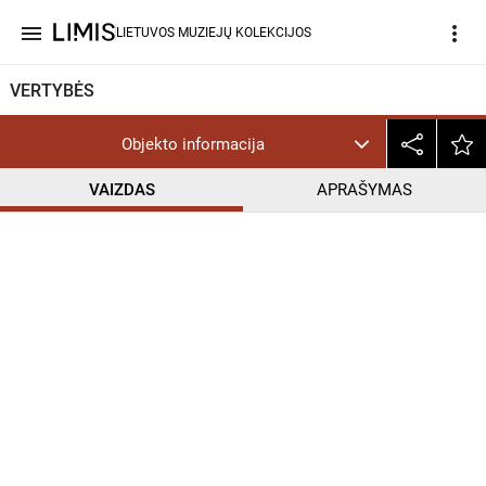
menu
more_vert
LIETUVOS MUZIEJŲ KOLEKCIJOS
VERTYBĖS
Objekto informacija
VAIZDAS
APRAŠYMAS