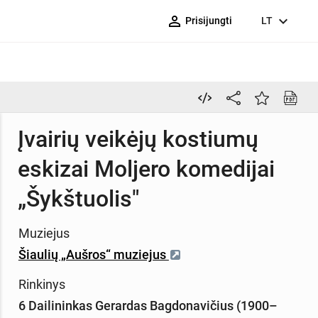
person_outline
expand_more
Prisijungti
LT
Įvairių veikėjų kostiumų
eskizai Moljero komedijai
„Šykštuolis"
Muziejus
Šiaulių „Aušros“ muziejus
Rinkinys
6 Dailininkas Gerardas Bagdonavičius (1900–