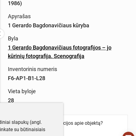
1986)
Apyrašas
1 Gerardo Bagdonavičiaus kūryba
Byla
1 Gerardo Bagdonavičiaus fotografijos – jo
kūrinių fotografija. Scenografija
Inventorinis numeris
F6-AP1-B1-L28
Vieta byloje
28
iniai slapukų (angl.
Turite daugiau informacijos apie objektą?
utinkate su būtinaisiais
Parašykite mums!