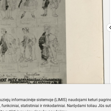
muziejų informacinėje sistemoje (LIMIS) naudojami keturi pagrind
ji, funkciniai, statistiniai ir rinkodariniai. Naršydami toliau Jūs s