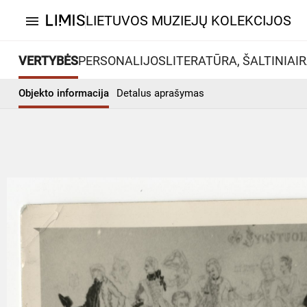
LIETUVOS MUZIEJŲ KOLEKCIJOS
menu
VERTYBĖS
PERSONALIJOS
LITERATŪRA, ŠALTINIAI
R
Objekto informacija
Detalus aprašymas