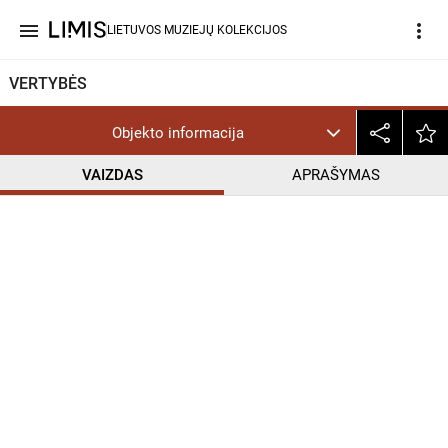
menu
more_vert
LIETUVOS MUZIEJŲ KOLEKCIJOS
VERTYBĖS
Objekto informacija
VAIZDAS
APRAŠYMAS