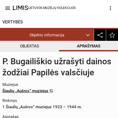
menu
more_vert
LIETUVOS MUZIEJŲ KOLEKCIJOS
VERTYBĖS
Objekto informacija
OBJEKTAS
APRAŠYMAS
P. Bugailiškio užrašyti dainos
žodžiai Papilės valsčiuje
Muziejus
Šiaulių „Aušros“ muziejus
Rinkinys
1 Šiaulių „Aušros“ muziejus 1923 – 1944 m.
Apyrašas