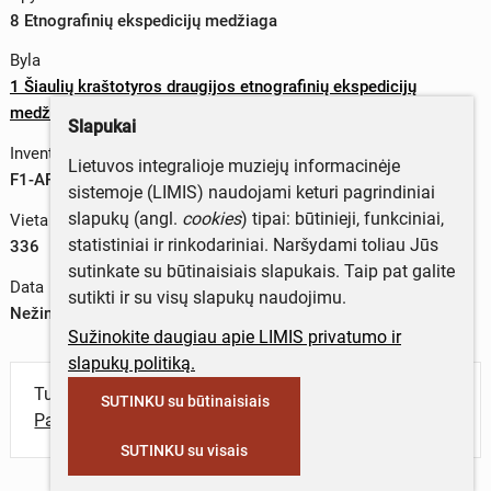
8 Etnografinių ekspedicijų medžiaga
Byla
1 Šiaulių kraštotyros draugijos etnografinių ekspedicijų
medžiaga
Slapukai
Inventorinis numeris
Lietuvos integralioje muziejų informacinėje
F1-AP8-B1-L336
sistemoje (LIMIS) naudojami keturi pagrindiniai
slapukų (angl.
cookies
) tipai: būtinieji, funkciniai,
Vieta byloje
statistiniai ir rinkodariniai. Naršydami toliau Jūs
336
sutinkate su būtinaisiais slapukais. Taip pat galite
Data
sutikti ir su visų slapukų naudojimu.
Nežinoma data
Sužinokite daugiau apie LIMIS privatumo ir
slapukų politiką.
Turite daugiau informacijos apie objektą?
SUTINKU su būtinaisiais
Parašykite mums!
SUTINKU su visais