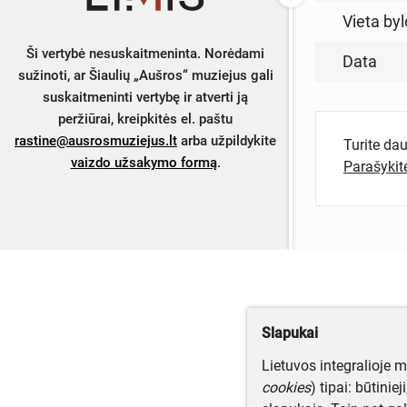
Vieta byl
Ši vertybė nesuskaitmeninta. Norėdami
Data
sužinoti, ar Šiaulių „Aušros“ muziejus gali
suskaitmeninti vertybę ir atverti ją
peržiūrai, kreipkitės el. paštu
rastine@ausrosmuziejus.lt
arba užpildykite
Turite da
vaizdo užsakymo formą
.
Parašyki
Slapukai
Lietuvos integralioje 
cookies
) tipai: būtinie