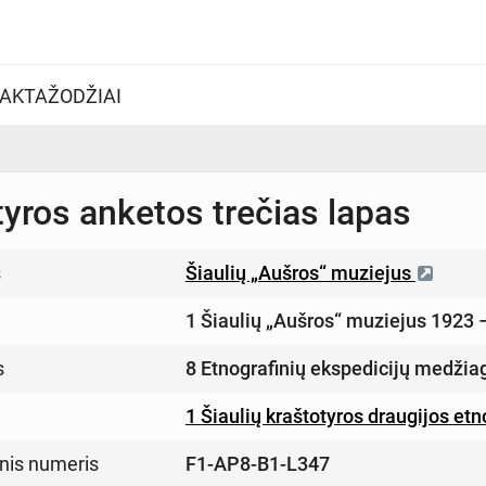
AKTAŽODŽIAI
tyros anketos trečias lapas
s
Šiaulių „Aušros“ muziejus
1 Šiaulių „Aušros“ muziejus 1923 
s
8 Etnografinių ekspedicijų medžia
1 Šiaulių kraštotyros draugijos et
inis numeris
F1-AP8-B1-L347