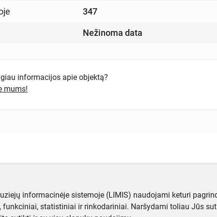
oje
347
Nežinoma data
ugiau informacijos apie objektą?
te mums!
muziejų informacinėje sistemoje (LIMIS) naudojami keturi pagrind
ji, funkciniai, statistiniai ir rinkodariniai. Naršydami toliau Jūs s