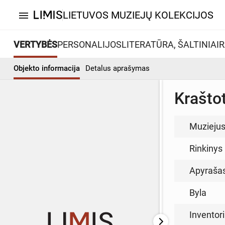
LIETUVOS MUZIEJŲ KOLEKCIJOS
menu
VERTYBĖS
PERSONALIJOS
LITERATŪRA, ŠALTINIAI
R
Objekto informacija
Detalus aprašymas
Krašto
Muzieju
Rinkinys
Apyraša
Byla
Inventor