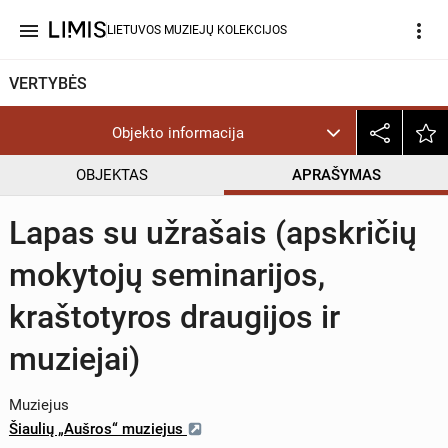
menu
more_vert
LIETUVOS MUZIEJŲ KOLEKCIJOS
VERTYBĖS
Objekto informacija
OBJEKTAS
APRAŠYMAS
Lapas su užrašais (apskričių
mokytojų seminarijos,
kraštotyros draugijos ir
muziejai)
Muziejus
Šiaulių „Aušros“ muziejus