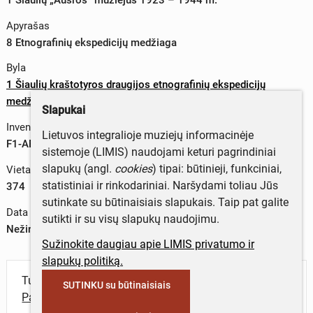
Apyrašas
8 Etnografinių ekspedicijų medžiaga
Byla
1 Šiaulių kraštotyros draugijos etnografinių ekspedicijų
medžiaga
Slapukai
Inventorinis numeris
Lietuvos integralioje muziejų informacinėje
F1-AP8-B1-L374
sistemoje (LIMIS) naudojami keturi pagrindiniai
slapukų (angl.
cookies
) tipai: būtinieji, funkciniai,
Vieta byloje
statistiniai ir rinkodariniai. Naršydami toliau Jūs
374
sutinkate su būtinaisiais slapukais. Taip pat galite
Data
sutikti ir su visų slapukų naudojimu.
Nežinoma data
Sužinokite daugiau apie LIMIS privatumo ir
slapukų politiką.
Turite daugiau informacijos apie objektą?
SUTINKU su būtinaisiais
Parašykite mums!