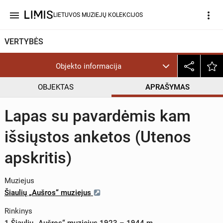
menu
more_vert
LIETUVOS MUZIEJŲ KOLEKCIJOS
VERTYBĖS
Objekto informacija
OBJEKTAS
APRAŠYMAS
Lapas su pavardėmis kam
išsiųstos anketos (Utenos
apskritis)
Muziejus
Šiaulių „Aušros“ muziejus
Rinkinys
1 Šiaulių „Aušros“ muziejus 1923 – 1944 m.