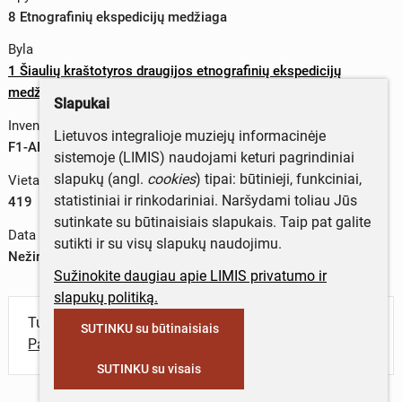
8 Etnografinių ekspedicijų medžiaga
Byla
1 Šiaulių kraštotyros draugijos etnografinių ekspedicijų
medžiaga
Slapukai
Inventorinis numeris
Lietuvos integralioje muziejų informacinėje
F1-AP8-B1-L419
sistemoje (LIMIS) naudojami keturi pagrindiniai
slapukų (angl.
cookies
) tipai: būtinieji, funkciniai,
Vieta byloje
statistiniai ir rinkodariniai. Naršydami toliau Jūs
419
sutinkate su būtinaisiais slapukais. Taip pat galite
Data
sutikti ir su visų slapukų naudojimu.
Nežinoma data
Sužinokite daugiau apie LIMIS privatumo ir
slapukų politiką.
Turite daugiau informacijos apie objektą?
SUTINKU su būtinaisiais
Parašykite mums!
SUTINKU su visais