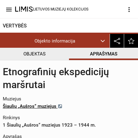
menu
more_vert
LIETUVOS MUZIEJŲ KOLEKCIJOS
VERTYBĖS
Objekto informacija
OBJEKTAS
APRAŠYMAS
Etnografinių ekspedicijų
maršrutai
Muziejus
Šiaulių „Aušros“ muziejus
Rinkinys
1 Šiaulių „Aušros“ muziejus 1923 – 1944 m.
Apyrašas