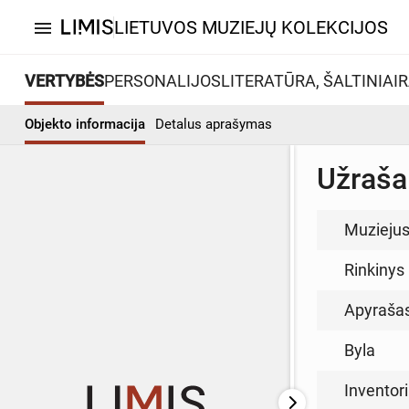
LIETUVOS MUZIEJŲ KOLEKCIJOS
menu
VERTYBĖS
PERSONALIJOS
LITERATŪRA, ŠALTINIAI
R
Objekto informacija
Detalus aprašymas
Užrašai
Muzieju
Rinkinys
Apyraša
Byla
Inventor