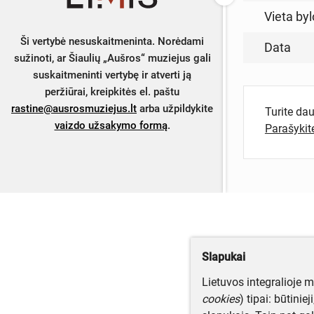
Vieta byl
Ši vertybė nesuskaitmeninta. Norėdami
Data
sužinoti, ar Šiaulių „Aušros“ muziejus gali
suskaitmeninti vertybę ir atverti ją
peržiūrai, kreipkitės el. paštu
rastine@ausrosmuziejus.lt
arba užpildykite
Turite da
vaizdo užsakymo formą
.
Parašyki
Slapukai
Lietuvos integralioje 
cookies
) tipai: būtinie