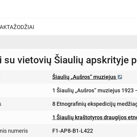
AKTAŽODŽIAI
 su vietovių Šiaulių apskrityje
s
Šiaulių „Aušros“ muziejus
1 Šiaulių „Aušros“ muziejus 1923 
s
8 Etnografinių ekspedicijų medžia
1 Šiaulių kraštotyros draugijos et
inis numeris
F1-AP8-B1-L422