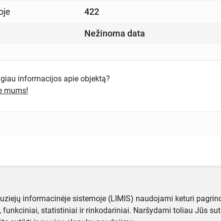
oje
422
Nežinoma data
ugiau informacijos apie objektą?
te mums!
muziejų informacinėje sistemoje (LIMIS) naudojami keturi pagrind
ji, funkciniai, statistiniai ir rinkodariniai. Naršydami toliau Jūs s