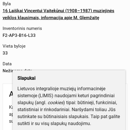
Byla
16 Laiškai Vincentui Vaitekūnui (1908–1987) muziejinės
veiklos klausimais, informacija apie M. Glemžaitę
Inventorinis numeris
F2-AP3-B16-L33
Vieta byloje
33
Data
Nežinoma data
Slapukai
Lietuvos integralioje muziejų informacinėje
Aprašymas
sistemoje (LIMIS) naudojami keturi pagrindiniai
slapukų (angl.
cookies
) tipai: būtinieji, funkciniai,
Kalbama apie perduotus daiktus: sofa su lentynėle,
statistiniai ir rinkodariniai. Naršydami toliau Jūs
apvalus staliukas. Šį reikalą reikia asmeniškai aptarti
sutinkate su būtinaisiais slapukais. Taip pat galite
su Tarusku.
sutikti ir su visų slapukų naudojimu.