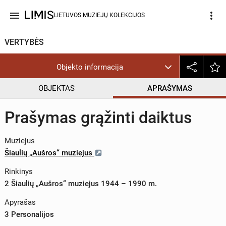
menu
more_vert
LIETUVOS MUZIEJŲ KOLEKCIJOS
VERTYBĖS
Objekto informacija
OBJEKTAS
APRAŠYMAS
Prašymas grąžinti daiktus
Muziejus
Šiaulių „Aušros“ muziejus
Rinkinys
2 Šiaulių „Aušros“ muziejus 1944 – 1990 m.
Apyrašas
3 Personalijos