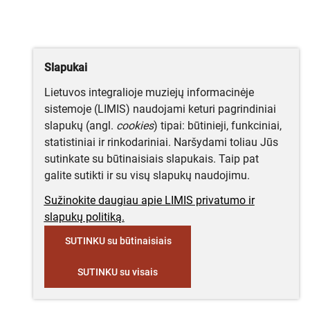
Slapukai
Lietuvos integralioje muziejų informacinėje
sistemoje (LIMIS) naudojami keturi pagrindiniai
slapukų (angl.
cookies
) tipai: būtinieji, funkciniai,
statistiniai ir rinkodariniai. Naršydami toliau Jūs
sutinkate su būtinaisiais slapukais. Taip pat
galite sutikti ir su visų slapukų naudojimu.
Sužinokite daugiau apie LIMIS privatumo ir
slapukų politiką.
SUTINKU su būtinaisiais
SUTINKU su visais