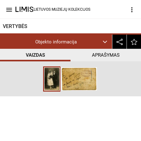
menu
more_vert
LIETUVOS MUZIEJŲ KOLEKCIJOS
VERTYBĖS
Objekto informacija
VAIZDAS
APRAŠYMAS