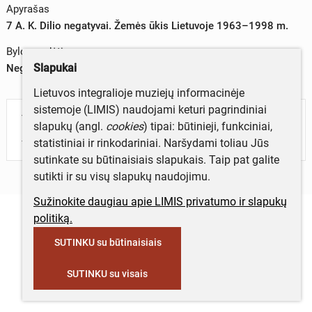
Apyrašas
7 A. K. Dilio negatyvai. Žemės ūkis Lietuvoje 1963–1998 m.
Bylos sudėtis
Slapukai
Negatyvas –
Lietuvos integralioje muziejų informacinėje
sistemoje (LIMIS) naudojami keturi pagrindiniai
Turite daugiau informacijos apie objektą?
slapukų (angl.
cookies
) tipai: būtinieji, funkciniai,
Parašykite mums!
statistiniai ir rinkodariniai. Naršydami toliau Jūs
sutinkate su būtinaisiais slapukais. Taip pat galite
sutikti ir su visų slapukų naudojimu.
Sužinokite daugiau apie LIMIS privatumo ir slapukų
politiką.
SUTINKU su būtinaisiais
SUTINKU su visais