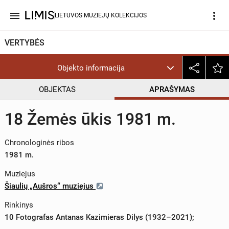
menu
more_vert
LIETUVOS MUZIEJŲ KOLEKCIJOS
VERTYBĖS
Objekto informacija
OBJEKTAS
APRAŠYMAS
18 Žemės ūkis 1981 m.
Chronologinės ribos
1981 m.
Muziejus
Šiaulių „Aušros“ muziejus
Rinkinys
10 Fotografas Antanas Kazimieras Dilys (1932–2021);