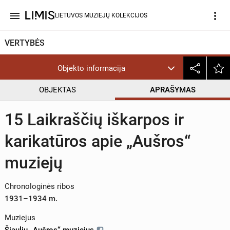
menu
more_vert
LIETUVOS MUZIEJŲ KOLEKCIJOS
VERTYBĖS
Objekto informacija
OBJEKTAS
APRAŠYMAS
15 Laikraščių iškarpos ir
karikatūros apie „Aušros“
muziejų
Chronologinės ribos
1931–1934 m.
Muziejus
Šiaulių „Aušros“ muziejus