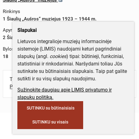
Rinkinys
1 Šiaulių „Aušros“ muziejus 1923 – 1944 m.
Slapukai
Apyrašas
2 Šiaulių „Aušros" muziejaus administravimo dokumentacija
Lietuvos integralioje muziejų informacinėje
sistemoje (LIMIS) naudojami keturi pagrindiniai
Bylos apimtis
slapukų (angl.
cookies
) tipai: būtinieji, funkciniai,
18
statistiniai ir rinkodariniai. Naršydami toliau Jūs
sutinkate su būtinaisiais slapukais. Taip pat galite
sutikti ir su visų slapukų naudojimu.
Turite daugiau informacijos apie objektą?
Parašykite mums!
Sužinokite daugiau apie LIMIS privatumo ir
slapukų politiką.
SUTINKU su būtinaisiais
SUTINKU su visais