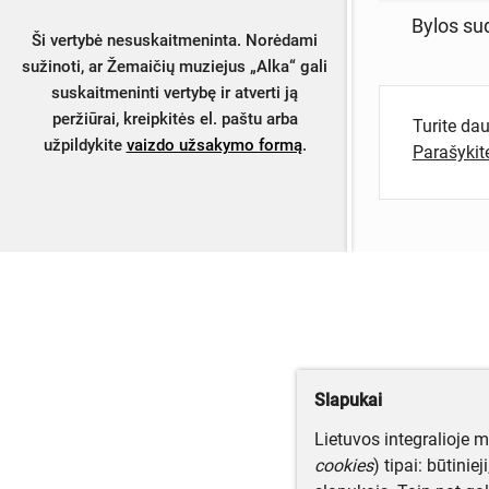
Bylos su
Ši vertybė nesuskaitmeninta. Norėdami
sužinoti, ar Žemaičių muziejus „Alka“ gali
suskaitmeninti vertybę ir atverti ją
peržiūrai, kreipkitės el. paštu
arba
Turite da
užpildykite
vaizdo užsakymo formą
.
Parašyki
Slapukai
Lietuvos integralioje 
cookies
) tipai: būtinie