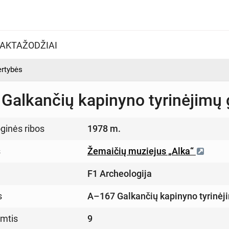
AKTAŽODŽIAI
ertybės
Galkančių kapinyno tyrinėjimų 
ginės ribos
1978 m.
s
Žemaičių muziejus „Alka“
F1 Archeologija
s
A–167 Galkančių kapinyno tyrinėj
imtis
9