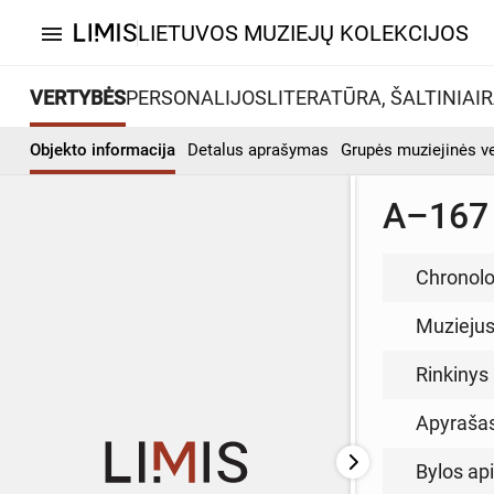
LIETUVOS MUZIEJŲ KOLEKCIJOS
menu
VERTYBĖS
PERSONALIJOS
LITERATŪRA, ŠALTINIAI
R
Objekto informacija
Detalus aprašymas
Grupės muziejinės v
A–167 
Chronolo
Muzieju
Rinkinys
Apyraša
Bylos ap