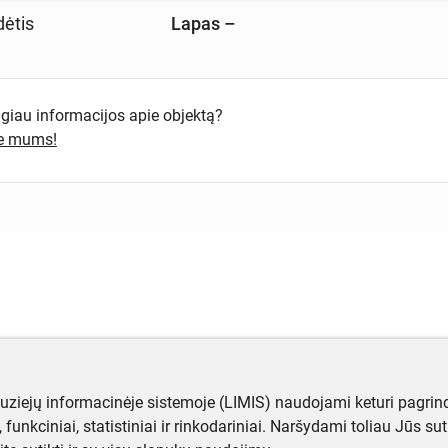
dėtis
Lapas –
ugiau informacijos apie objektą?
te mums!
muziejų informacinėje sistemoje (LIMIS) naudojami keturi pagrind
ji, funkciniai, statistiniai ir rinkodariniai. Naršydami toliau Jūs s