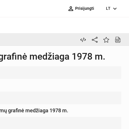
person_outline
expand_more
Prisijungti
LT
grafinė medžiaga 1978 m.
imų grafinė medžiaga 1978 m.