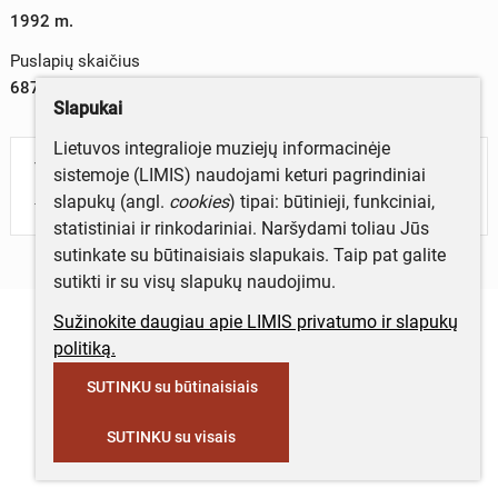
1992 m.
Puslapių skaičius
687
Slapukai
Lietuvos integralioje muziejų informacinėje
Turite daugiau informacijos apie objektą?
sistemoje (LIMIS) naudojami keturi pagrindiniai
Parašykite mums!
slapukų (angl.
cookies
) tipai: būtinieji, funkciniai,
statistiniai ir rinkodariniai. Naršydami toliau Jūs
sutinkate su būtinaisiais slapukais. Taip pat galite
sutikti ir su visų slapukų naudojimu.
Sužinokite daugiau apie LIMIS privatumo ir slapukų
politiką.
SUTINKU su būtinaisiais
SUTINKU su visais