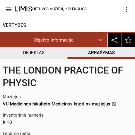
menu
more_vert
LIETUVOS MUZIEJŲ KOLEKCIJOS
VERTYBĖS
Objekto informacija
OBJEKTAS
APRAŠYMAS
THE LONDON PRACTICE OF
PHYSIC
Muziejus
VU Medicinos fakulteto Medicinos istorijos muziejus
Inventorinis numeris
K 10
Leidimo metai