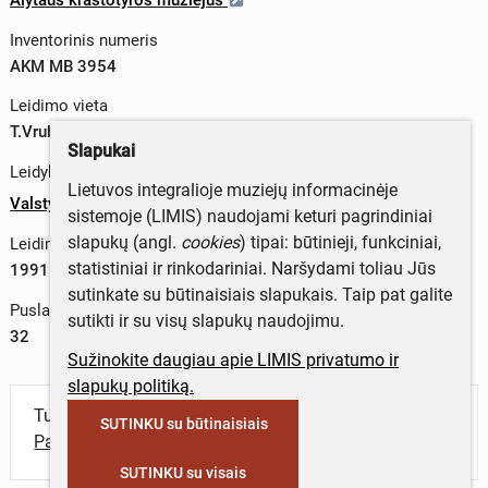
Inventorinis numeris
AKM MB 3954
Leidimo vieta
T.Vrublevskio g. 6, LT-232600, Vilniaus m. sav., Lietuva
Slapukai
Leidykla
Lietuvos integralioje muziejų informacinėje
Valstybinis leidybos centras
sistemoje (LIMIS) naudojami keturi pagrindiniai
slapukų (angl.
cookies
) tipai: būtinieji, funkciniai,
Leidimo metai
statistiniai ir rinkodariniai. Naršydami toliau Jūs
1991 m.
sutinkate su būtinaisiais slapukais. Taip pat galite
Puslapių skaičius
sutikti ir su visų slapukų naudojimu.
32
Sužinokite daugiau apie LIMIS privatumo ir
slapukų politiką.
Turite daugiau informacijos apie objektą?
SUTINKU su būtinaisiais
Parašykite mums!
SUTINKU su visais