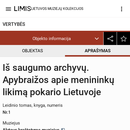
menu
more_vert
LIETUVOS MUZIEJŲ KOLEKCIJOS
VERTYBĖS
Objekto informacija
OBJEKTAS
APRAŠYMAS
Iš saugumo archyvų.
Apybraižos apie menininkų
likimą pokario Lietuvoje
Leidinio tomas, knyga, numeris
Nr.1
Muziejus
Alytaus kraštotyros muziejus