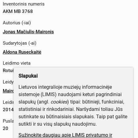
Inventorinis numeris
AKM MB 3768
Autorius (-iai)
Jonas Mačiulis-Maironis
Sudarytojas (-ai)
Aldona Ruseckaitė
Leidimo vieta
Rotušės a.13, LT-44279, Kauno m. sav., Lietuva
Slapukai
Leidykla
Lietuvos integralioje muziejų informacinėje
Maironio lietuvių literatūros muziejus
sistemoje (LIMIS) naudojami keturi pagrindiniai
slapukų (angl.
cookies
) tipai: būtinieji, funkciniai,
Leidimo metai
statistiniai ir rinkodariniai. Naršydami toliau Jūs
2014 m.
sutinkate su būtinaisiais slapukais. Taip pat galite
Puslapių skaičius
sutikti ir su visų slapukų naudojimu.
20
Sužinokite daugiau apie LIMIS privatumo ir