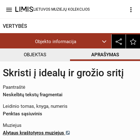
menu
more_vert
LIETUVOS MUZIEJŲ KOLEKCIJOS
VERTYBĖS
Objekto informacija
OBJEKTAS
APRAŠYMAS
Skristi į idealų ir grožio sritį
Paantraštė
Neskelbtų tekstų fragmentai
Leidinio tomas, knyga, numeris
Penktas sąsiuvinis
Muziejus
Alytaus kraštotyros muziejus