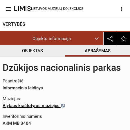
menu
more_vert
LIETUVOS MUZIEJŲ KOLEKCIJOS
VERTYBĖS
Objekto informacija
OBJEKTAS
APRAŠYMAS
Dzūkijos nacionalinis parkas
Paantraštė
Informacinis leidinys
Muziejus
Alytaus kraštotyros muziejus
Inventorinis numeris
AKM MB 3404