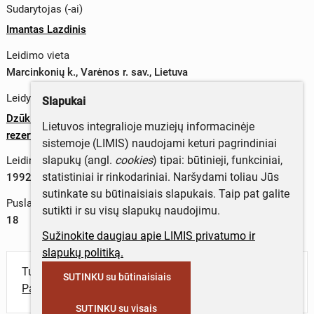
Sudarytojas (-ai)
Imantas Lazdinis
Leidimo vieta
Marcinkonių k., Varėnos r. sav., Lietuva
Leidykla
Slapukai
Dzūkijos nacionalinio parko ir Čepkelių valstybinio gamtinio
Lietuvos integralioje muziejų informacinėje
rezervato direkcija
sistemoje (LIMIS) naudojami keturi pagrindiniai
slapukų (angl.
cookies
) tipai: būtinieji, funkciniai,
Leidimo metai
statistiniai ir rinkodariniai. Naršydami toliau Jūs
1992 m.
sutinkate su būtinaisiais slapukais. Taip pat galite
Puslapių skaičius
sutikti ir su visų slapukų naudojimu.
18
Sužinokite daugiau apie LIMIS privatumo ir
slapukų politiką.
Turite daugiau informacijos apie objektą?
SUTINKU su būtinaisiais
Parašykite mums!
SUTINKU su visais