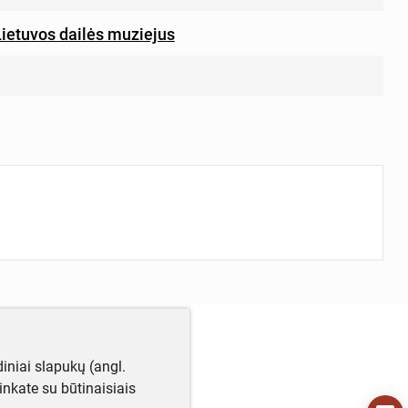
Lietuvos dailės muziejus
iniai slapukų (angl.
utinkate su būtinaisiais