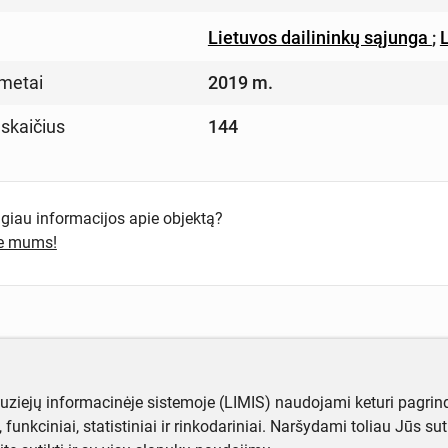
Lietuvos dailininkų sąjunga
;
metai
2019 m.
 skaičius
144
ugiau informacijos apie objektą?
te mums!
muziejų informacinėje sistemoje (LIMIS) naudojami keturi pagrind
ji, funkciniai, statistiniai ir rinkodariniai. Naršydami toliau Jūs s