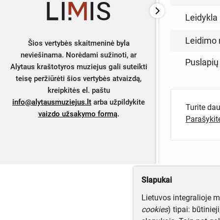
Leidykla
Leidimo 
Šios vertybės skaitmeninė byla
neviešinama. Norėdami sužinoti, ar
Puslapių
Alytaus kraštotyros muziejus gali suteikti
teisę peržiūrėti šios vertybės atvaizdą,
kreipkitės el. paštu
info@alytausmuziejus.lt
arba užpildykite
Turite da
vaizdo užsakymo formą
.
Parašyki
Slapukai
Lietuvos integralioje 
cookies
) tipai: būtinie