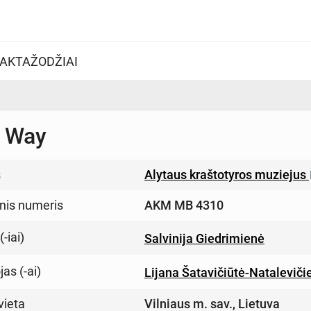
AKTAŽODŽIAI
/ Way
s
Alytaus kraštotyros muziejus
inis numeris
AKM MB 4310
-iai)
Salvinija Giedrimienė
as (-ai)
Lijana Šatavičiūtė-Nataleviči
vieta
Vilniaus m. sav., Lietuva