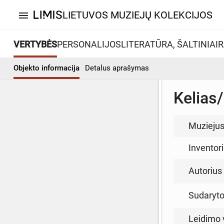
LIETUVOS MUZIEJŲ KOLEKCIJOS
menu
VERTYBĖS
PERSONALIJOS
LITERATŪRA, ŠALTINIAI
R
Objekto informacija
Detalus aprašymas
Kelias
Muzieju
Inventor
Autorius (
Sudarytoj
Leidimo 