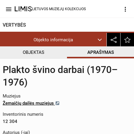
menu
more_vert
LIETUVOS MUZIEJŲ KOLEKCIJOS
VERTYBĖS
Objekto informacija
OBJEKTAS
APRAŠYMAS
Plakto švino darbai (1970–
1976)
Muziejus
Žemaičių dailės muziejus
Inventorinis numeris
12 304
Autorius (-iai)