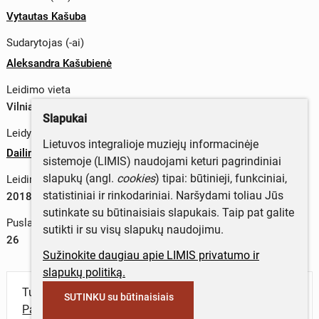
Vytautas Kašuba
Sudarytojas (-ai)
Aleksandra Kašubienė
Leidimo vieta
Vilniaus m. sav., Lietuva
Slapukai
Leidykla
Lietuvos integralioje muziejų informacinėje
Dailininkų sąjungos leidykla artseria
sistemoje (LIMIS) naudojami keturi pagrindiniai
slapukų (angl.
cookies
) tipai: būtinieji, funkciniai,
Leidimo metai
statistiniai ir rinkodariniai. Naršydami toliau Jūs
2018 m.
sutinkate su būtinaisiais slapukais. Taip pat galite
Puslapių skaičius
sutikti ir su visų slapukų naudojimu.
26
Sužinokite daugiau apie LIMIS privatumo ir
slapukų politiką.
Turite daugiau informacijos apie objektą?
SUTINKU su būtinaisiais
Parašykite mums!