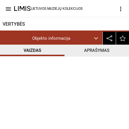
menu
more_vert
LIETUVOS MUZIEJŲ KOLEKCIJOS
VERTYBĖS
Objekto informacija
VAIZDAS
APRAŠYMAS