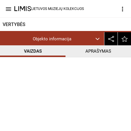
menu
more_vert
LIETUVOS MUZIEJŲ KOLEKCIJOS
VERTYBĖS
Objekto informacija
VAIZDAS
APRAŠYMAS