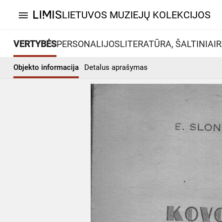
LIETUVOS MUZIEJŲ KOLEKCIJOS
menu
VERTYBĖS
PERSONALIJOS
LITERATŪRA, ŠALTINIAI
R
Objekto informacija
Detalus aprašymas