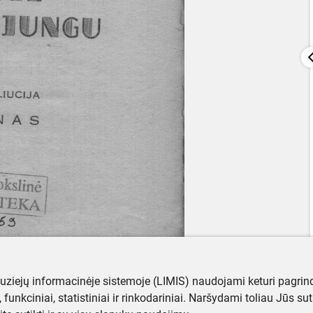
muziejų informacinėje sistemoje (LIMIS) naudojami keturi pagrind
ji, funkciniai, statistiniai ir rinkodariniai. Naršydami toliau Jūs s