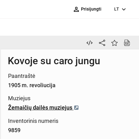
person_outline
expand_more
Prisijungti
LT
Kovoje su caro jungu
Paantraštė
1905 m. revoliucija
Muziejus
Žemaičių dailės muziejus
Inventorinis numeris
9859