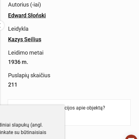
Autorius (-iai)
Edward Słoński
Leidykla
Kazys Seilius
Leidimo metai
1936 m.
Puslapių skaičius
211
Turite daugiau informacijos apie objektą?
Parašykite mums!
iniai slapukų (angl.
utinkate su būtinaisiais