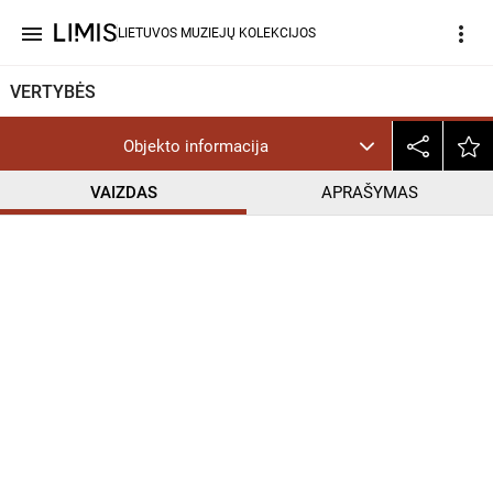
menu
more_vert
LIETUVOS MUZIEJŲ KOLEKCIJOS
VERTYBĖS
Objekto informacija
VAIZDAS
APRAŠYMAS