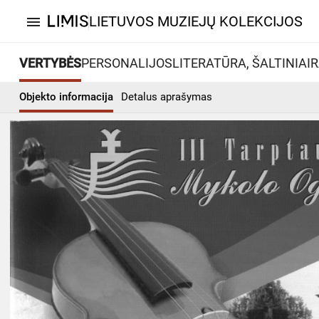
LIETUVOS MUZIEJŲ KOLEKCIJOS
menu
VERTYBĖS
PERSONALIJOS
LITERATŪRA, ŠALTINIAI
R
Objekto informacija
Detalus aprašymas