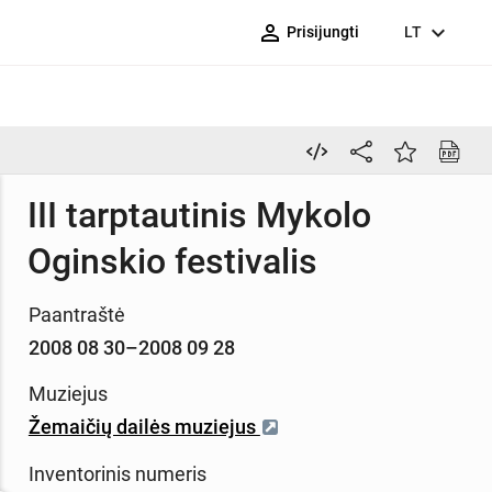
person_outline
expand_more
Prisijungti
LT
III tarptautinis Mykolo
Oginskio festivalis
Paantraštė
2008 08 30–2008 09 28
Muziejus
Žemaičių dailės muziejus
Inventorinis numeris