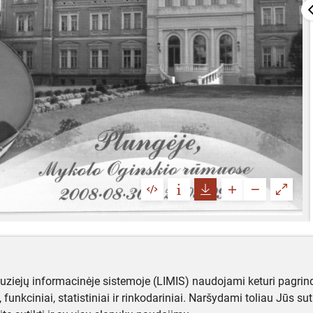
muziejų informacinėje sistemoje (LIMIS) naudojami keturi pagrind
ji, funkciniai, statistiniai ir rinkodariniai. Naršydami toliau Jūs s