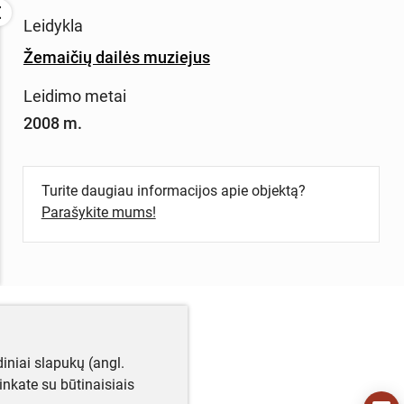
Leidykla
Žemaičių dailės muziejus
Leidimo metai
2008 m.
Turite daugiau informacijos apie objektą?
Parašykite mums!
iniai slapukų (angl.
utinkate su būtinaisiais